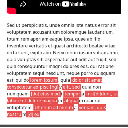
Sed ut perspiciatis, unde omnis iste natus error sit
voluptatem accusantium doloremque laudantium,
totam rem aperiam eaque ipsa, quae ab illo
inventore veritatis et quasi architecto beatae vitae
dicta sunt, explicabo. Nemo enim ipsam voluptatem,
quia voluptas sit, aspernatur aut odit aut fugit, sed
quia consequuntur magni dolores eos, qui ratione
voluptatem sequi nesciunt, neque porro quisquam
est, qui do
lorem ipsum
, quia
dolor sit amet
consectetur adipisci[ng]
v
elit, sed
quia non
numquam
[do] eius mod
i
tempor
a
inci[di]dunt, ut
labore et dolore magna
m
aliqua
m quaerat
voluptatem.
Ut enim ad minim
a
veniam, quis
nostru
m
[d] ex