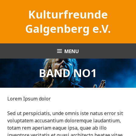
Skip
Kultur­freunde
to
content
Galgen­­­berg e.V.
MENU
BAND NO1
Lorem Ipsum dolor
Sed ut perspiciatis, unde omnis iste natus error sit
voluptatem accusantium doloremque laudantium,
totam rem aperiam eaque ipsa, quae ab illo
inventore veritatis et quasi architecto beatae vitae