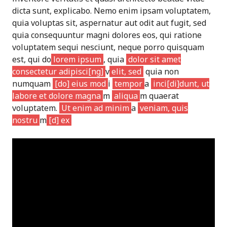
dicta sunt, explicabo. Nemo enim ipsam voluptatem,
quia voluptas sit, aspernatur aut odit aut fugit, sed
quia consequuntur magni dolores eos, qui ratione
voluptatem sequi nesciunt, neque porro quisquam
est, qui do
lorem ipsum
, quia
dolor sit amet
consectetur adipisci[ng]
v
elit, sed
quia non
numquam
[do] eius mod
i
tempor
a
inci[di]dunt, ut
labore et dolore magna
m
aliqua
m quaerat
voluptatem.
Ut enim ad minim
a
veniam, quis
nostru
m
[d] ex