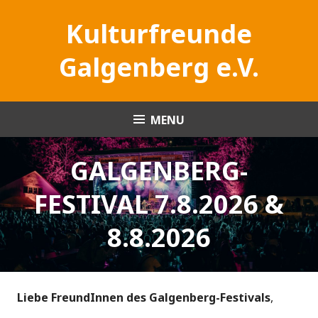
Skip
Kultur­freunde
to
content
Galgen­­­berg e.V.
MENU
GALGENBERG-
FESTIVAL 7.8.2026 &
8.8.2026
Liebe FreundInnen des Galgenberg-Festivals
,